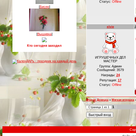
Статус:
Offline
[
Бисер
]
elvie
[
Вышивка
]
Кто сегодня заходил
ИГРУШЕЧНЫХ ДЕЛ
МАСТЕР
Группа: Админ
Сообщений:
3579
Награды:
24
Репутация:
17
Статус:
Offline
Форум Донецка
»
Мягкая игрушка
1
Страница
1
из
1
Cop