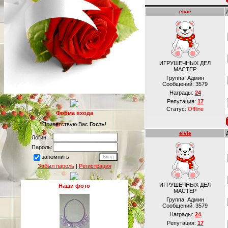
elvie
ИГРУШЕЧНЫХ ДЕЛ
МАСТЕР
Группа: Админ
Сообщений:
3579
Награды:
24
Репутация:
17
Статус:
Offline
Форма входа
Приветствую Вас
Гость
!
elvie
Логин:
Пароль:
запомнить
Забыл пароль
|
Регистрация
ИГРУШЕЧНЫХ ДЕЛ
Наши фото
МАСТЕР
Группа: Админ
Сообщений:
3579
Награды:
24
Репутация:
17