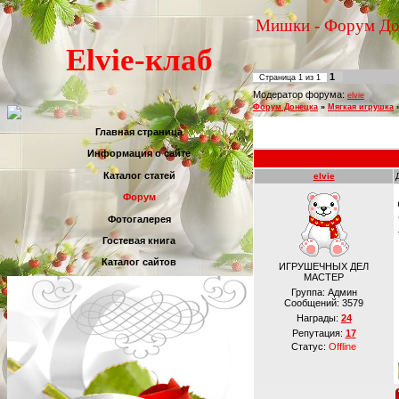
Мишки - Форум До
Elvie-клаб
1
Страница
1
из
1
Модератор форума:
elvie
Форум Донецка
»
Мягкая игрушка
Главная страница
Информация о сайте
Каталог статей
elvie
Форум
Фотогалерея
Гостевая книга
Каталог сайтов
ИГРУШЕЧНЫХ ДЕЛ
МАСТЕР
Группа: Админ
Сообщений:
3579
Награды:
24
Репутация:
17
Статус:
Offline